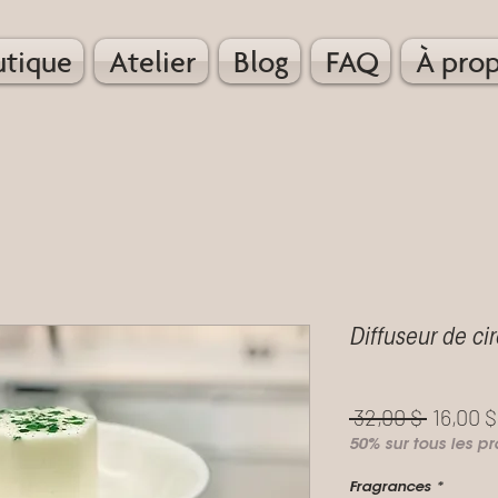
utique
Atelier
Blog
FAQ
À pro
Diffuseur de ci
Prix
 32,00 $ 
16,00 $
50% sur tous les pr
original
Fragrances
*