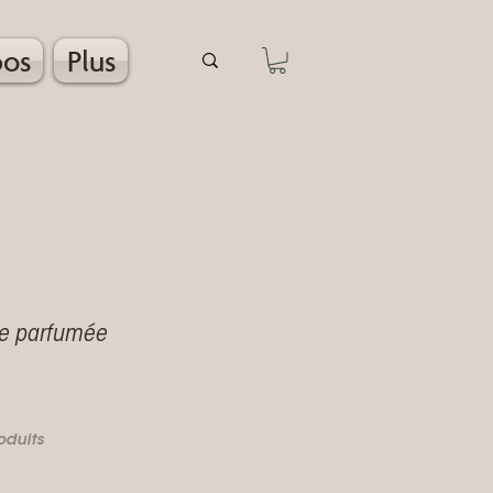
pos
Plus
re parfumée
Prix
oduits
promotionnel